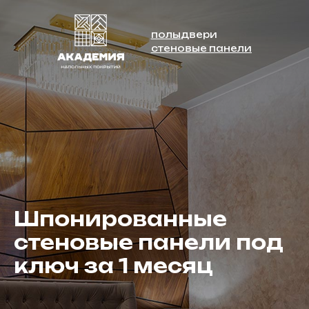
полы
полы
двери
двери
стеновые панели
стеновые панели
Шпонированные
стеновые панели под
ключ за 1 месяц